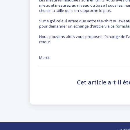
Les mesures indiquées sont en cm. Si vous avez un d
mieux et mesurez au niveau du torse ( sous les man
choisir la taille qui s'en rapproche le plus.
Si malgré cela, il arrive que votre tee-shirt ou swea
pour demander un échange d'article via
ce formula
Nous pouvons alors vous proposer l'échange de l'a
retour.
Merci !
Cet article a-t-il ét