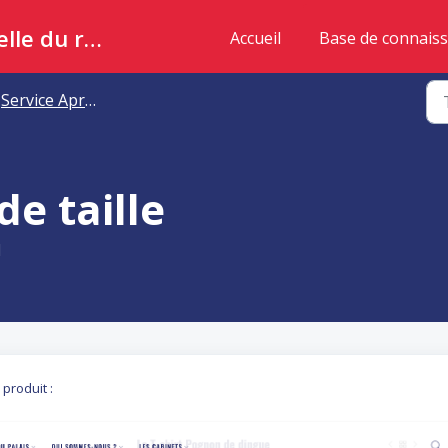
Enlysée, la boutique officielle du ruissellement
Accueil
Base de connais
Service Après-vente du palais
e taille
H
produit :