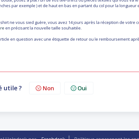
oute, posez à plat l'un de vos tee-shirts ou pièces textiles qui vous va le
ches par exemple ) et de haut en bas en partant du col pour la longueur 
t-shirt ne vous sied guère, vous avez 14 jours après la réception de votre c
ire
en précisant la nouvelle taille souhaitée.
rticle en question avec une étiquette de retour ou le remboursement apr
é utile ?
Non
Oui